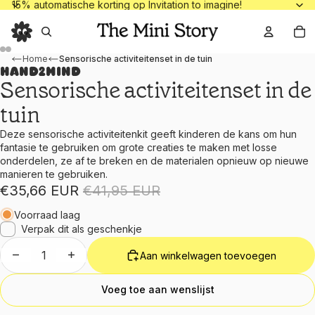
15% automatische korting op Invitation to
15% automatische korting op Invitation to imagine!
To
Home
Sensorische activiteitenset in de tuin
hand2mind
Sensorische activiteitenset in de
tuin
Deze sensorische activiteitenkit geeft kinderen de kans om hun
fantasie te gebruiken om grote creaties te maken met losse
onderdelen, ze af te breken en de materialen opnieuw op nieuwe
manieren te gebruiken.
Prijs met korting
Normale prijs
€35,66 EUR
€41,95 EUR
Voorraad laag
Verpak dit als geschenkje
Aantal verlagen
Aantal verhogen
Aan winkelwagen toevoegen
Voeg toe aan wenslijst