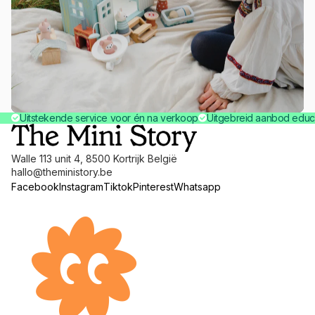
Uitstekende service voor én na verkoop
Uitgebreid aanbod educ
Walle 113 unit 4, 8500 Kortrijk België
hallo@theministory.be
Facebook
Instagram
Tiktok
Pinterest
Whatsapp